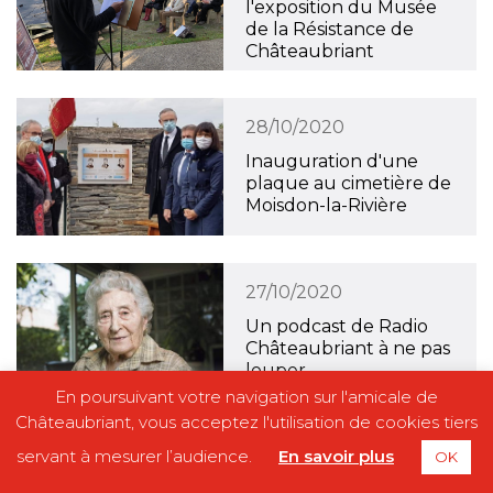
l'exposition du Musée
de la Résistance de
Châteaubriant
28/10/2020
Inauguration d'une
plaque au cimetière de
Moisdon-la-Rivière
27/10/2020
Un podcast de Radio
Châteaubriant à ne pas
louper
En poursuivant votre navigation sur l'amicale de
Châteaubriant, vous acceptez l'utilisation de cookies tiers
servant à mesurer l’audience.
En savoir plus
26/10/2020
OK
Hommage à Samuel