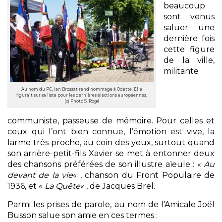
beaucoup
sont venus
saluer une
dernière fois
cette figure
de la ville,
militante
Au nom du PC, Ian Brossat rend hommage à Odette. Elle
figurait sur sa liste pour les dernières élections européennes.
(c) Photo S. Rogé
communiste, passeuse de mémoire. Pour celles et
ceux qui l’ont bien connue, l’émotion est vive, la
larme très proche, au coin des yeux, surtout quand
son arrière-petit-fils Xavier se met à entonner deux
des chansons préférées de son illustre aïeule : «
Au
devant de la vie
« , chanson du Front Populaire de
1936, et «
La Quête
« , de Jacques Brel.
Parmi les prises de parole, au nom de l’Amicale Joël
Busson salue son amie en ces termes :