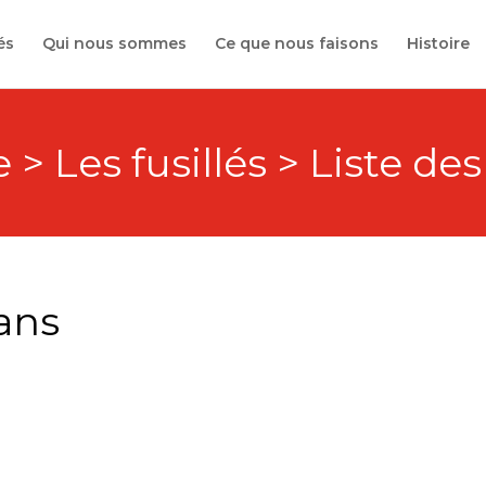
és
Qui nous sommes
Ce que nous faisons
Histoire
 > Les fusillés > Liste des
ans