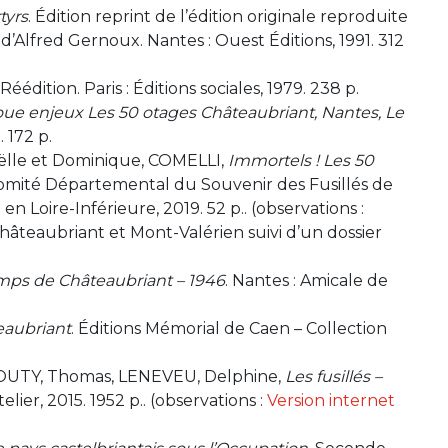
tyrs
. Édition reprint de l’édition originale reproduite
 d’Alfred Gernoux. Nantes : Ouest Éditions, 1991. 312
. Réédition. Paris : Éditions sociales, 1979. 238 p.
oue enjeux Les 50 otages Châteaubriant, Nantes, Le
 172 p.
lle et Dominique, COMELLI,
Immortels ! Les 50
Comité Départemental du Souvenir des Fusillés de
n Loire-Inférieure, 2019. 52 p.. (observations :
hâteaubriant et Mont-Valérien suivi d’un dossier
amps de Châteaubriant – 1946
. Nantes : Amicale de
eaubriant
. Éditions Mémorial de Caen – Collection
POUTY, Thomas, LENEVEU, Delphine,
Les fusillés –
telier, 2015. 1952 p.. (observations :
Version internet