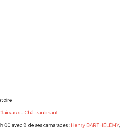
atoire
Clairvaux
–
Châteaubriant
6 h 00 avec 8 de ses camarades :
Henry BARTHÉLÉMY
,