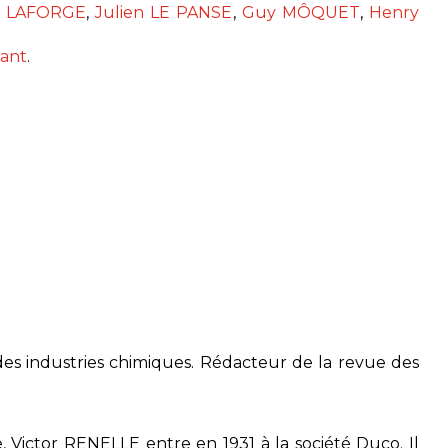
 LAFORGE
,
Julien LE PANSE
,
Guy MÔQUET
,
Henry
iant
.
des industries chimiques. Rédacteur de la revue des
e, Victor RENELLE entre en 1931 à la société Duco. Il