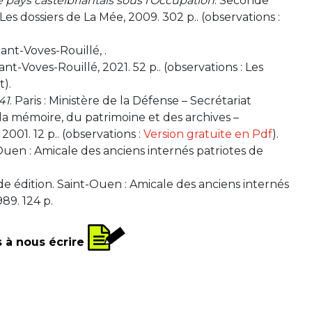
 pays castelbriantais sous l’Occupation
. Seconde
Les dossiers de La Mée, 2009. 302 p.. (observations :
iant-Voves-Rouillé, .
nt-Voves-Rouillé, 2021. 52 p.. (observations : Les
t).
41
. Paris : Ministère de la Défense – Secrétariat
 la mémoire, du patrimoine et des archives –
001. 12 p.. (observations :
Version gratuite en Pdf
).
-Ouen : Amicale des anciens internés patriotes de
de édition. Saint-Ouen : Amicale des anciens internés
89. 124 p.
s à nous écrire