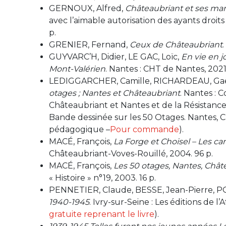
GERNOUX, Alfred,
Châteaubriant et ses mar
avec l’aimable autorisation des ayants droits
p.
GRENIER, Fernand,
Ceux de Châteaubriant
GUYVARC’H, Didier, LE GAC, Loïc,
En vie en j
Mont-Valérien
. Nantes : CHT de Nantes, 2021.
LEDIGGARCHER, Camille, RICHARDEAU, Gaë
otages ; Nantes et Châteaubriant
. Nantes : 
Châteaubriant et Nantes et de la Résistance e
Bande dessinée sur les 50 Otages. Nantes, C
pédagogique –
Pour commande
).
MACÉ, François,
La Forge et Choisel – Les c
Châteaubriant-Voves-Rouillé, 2004. 96 p.
MACÉ, François,
Les 50 otages, Nantes, Chât
« Histoire » n°19, 2003. 16 p.
PENNETIER, Claude, BESSE, Jean-Pierre, 
1940-1945
. Ivry-sur-Seine : Les éditions de l’A
gratuite reprenant le livre
).