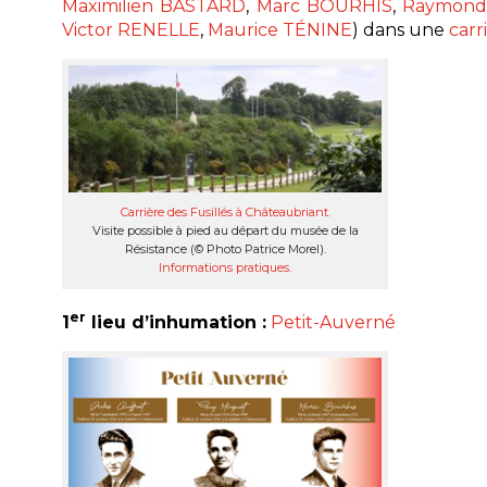
Maximilien BASTARD
,
Marc BOURHIS
,
Raymond
Victor RENELLE
,
Maurice TÉNINE
) dans une
carr
Carrière des Fusillés à Châteaubriant.
Visite possible à pied au départ du musée de la
Résistance (© Photo Patrice Morel).
Informations pratiques.
er
1
lieu d’inhumation :
Petit-Auverné