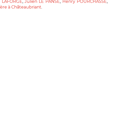
 LAFORGE
,
Julien LE PANSE
,
Henry POURCHASSE
,
ière à Châteaubriant
.