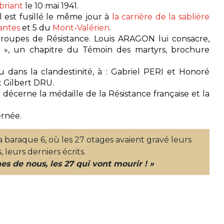
briant
le 10 mai 1941.
 est fusillé le même jour à
la carrière de la sablière
antes
et 5 du
Mont-Valérien
.
oupes de Résistance. Louis ARAGON lui consacre,
 », un chapitre du Témoin des martyrs, brochure
u dans la clandestinité, à : Gabriel PERI et Honoré
Gilbert DRU.
écerne la médaille de la Résistance française et la
ernée.
a baraque 6, où les 27 otages avaient gravé leurs
 leurs derniers écrits.
es de nous, les 27 qui vont mourir ! »