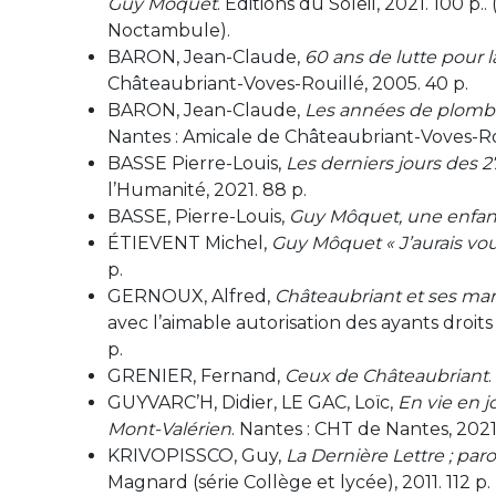
Guy Môquet
. Éditions du Soleil, 2021. 100 p
Noctambule).
BARON, Jean-Claude,
60 ans de lutte pour 
Châteaubriant-Voves-Rouillé, 2005. 40 p.
BARON, Jean-Claude,
Les années de plomb 
Nantes : Amicale de Châteaubriant-Voves-Rou
BASSE Pierre-Louis,
Les derniers jours des 
l’Humanité, 2021. 88 p.
BASSE, Pierre-Louis,
Guy Môquet, une enfanc
ÉTIEVENT Michel,
Guy Môquet « J’aurais vou
p.
GERNOUX, Alfred,
Châteaubriant et ses mar
avec l’aimable autorisation des ayants droits
p.
GRENIER, Fernand,
Ceux de Châteaubriant
GUYVARC’H, Didier, LE GAC, Loïc,
En vie en j
Mont-Valérien
. Nantes : CHT de Nantes, 2021.
KRIVOPISSCO, Guy,
La Dernière Lettre ; par
Magnard (série Collège et lycée), 2011. 112 p.