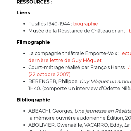
RESSOURCES :
Liens
Fusillés 1940-1944
:
biographie
Musée de la Résistance de Châteaubriant
:
Filmographie
La compagnie théâtrale Emporte-Voix
:
lect
dernière lettre de Guy Môquet.
Court-métrage réalisé par François Hanss
:
L
(22 octobre 2007).
BÉRENGER, Philippe.
Guy Môquet un amour 
1H40. (comporte un interview d’Odette Nilè
Bibliographie
ABBACHI, Georges,
Une jeunesse en Résist
la mémoire ouvrière audonienne Édition, 2011
ABOLIVIER, Gwenaëlle, VACARRO, Eddy,
La 