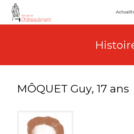
Skip
to
Actualit
content
Histoire
MÔQUET Guy, 17 ans