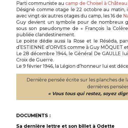
Parti communiste au
camp de Choisel à Château
Désigné comme otage le 22 octobre au matin, il
avec vingt-six autres otages du camp, les 16 de
N
Guy devient un symbole pour de nombreux gr
sous son pseudonyme de « François la Colère
publiée clandestinement.
Le poète dédie aussi la Rose et le Réséda, par
d’ESTIENNE d’ORVES comme à Guy MÔQUET et 
Le 28 décembre 1944, le Général De GAULLE lui d
Croix de Guerre.
Le 9 février 1946, la Légion d’honneur lui est déc
Dernière pensée écrite sur les planches de l
dernières pensées,
« Vous tous qui restez, soyez dign
DOCUMENTS :
Sa dernière lettre et son billet à Odette