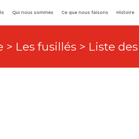
és
Qui nous sommes
Ce que nous faisons
Histoire
 > Les fusillés > Liste des