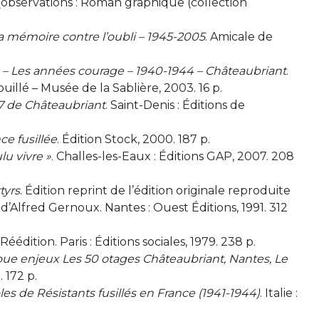
.. (observations : Roman graphique (collection
la mémoire contre l’oubli – 1945-2005
. Amicale de
– Les années courage – 1940-1944 – Châteaubriant
.
illé – Musée de la Sablière, 2003. 16 p.
27 de Châteaubriant
. Saint-Denis : Éditions de
e fusillée
. Édition Stock, 2000. 187 p.
lu vivre »
. Challes-les-Eaux : Éditions GAP, 2007. 208
tyrs
. Édition reprint de l’édition originale reproduite
 d’Alfred Gernoux. Nantes : Ouest Éditions, 1991. 312
. Réédition. Paris : Éditions sociales, 1979. 238 p.
oue enjeux Les 50 otages Châteaubriant, Nantes, Le
 172 p.
oles de Résistants fusillés en France (1941-1944)
. Italie :