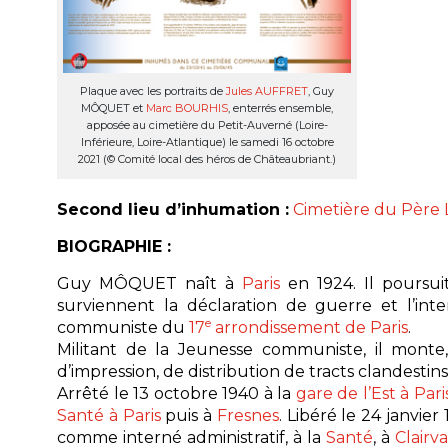
Plaque avec les portraits de
Jules AUFFRET
, Guy
MÔQUET et
Marc BOURHIS
, enterrés ensemble,
apposée au cimetière du Petit-Auverné (Loire-
Inférieure, Loire-Atlantique) le samedi 16 octobre
2021 (© Comité local des héros de Châteaubriant.)
Second lieu d’inhumation :
Cimetière du Père L
BIOGRAPHIE :
Guy MÔQUET naît à
Paris
en 1924. Il poursui
surviennent la déclaration de guerre et l’
e
communiste du
17
arrondissement de Paris
.
Militant de la Jeunesse communiste, il monte
d’impression, de distribution de tracts clandestins
Arrêté le 13 octobre 1940 à la
gare de l’Est à Pari
Santé à Paris
puis à
Fresnes
. Libéré le 24 janvie
comme interné administratif, à la
Santé
, à
Clairv