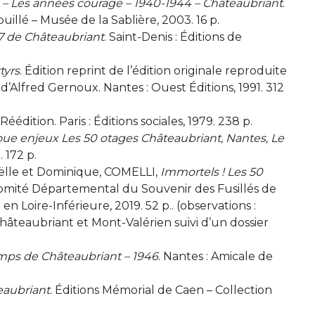
– Les années courage – 1940-1944 – Châteaubriant
.
illé – Musée de la Sablière, 2003. 16 p.
27 de Châteaubriant
. Saint-Denis : Éditions de
tyrs
. Édition reprint de l’édition originale reproduite
 d’Alfred Gernoux. Nantes : Ouest Éditions, 1991. 312
. Réédition. Paris : Éditions sociales, 1979. 238 p.
oue enjeux Les 50 otages Châteaubriant, Nantes, Le
 172 p.
lle et Dominique, COMELLI,
Immortels ! Les 50
Comité Départemental du Souvenir des Fusillés de
n Loire-Inférieure, 2019. 52 p.. (observations :
hâteaubriant et Mont-Valérien suivi d’un dossier
amps de Châteaubriant – 1946
. Nantes : Amicale de
eaubriant
. Éditions Mémorial de Caen – Collection