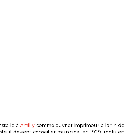
nstalle à
Amilly
comme ouvrier imprimeur à la fin de
e, il devient conseiller municipal en 1929, réélu en