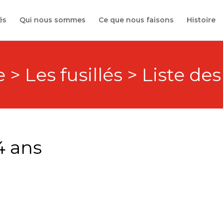
és
Qui nous sommes
Ce que nous faisons
Histoire
 > Les fusillés > Liste des
4 ans