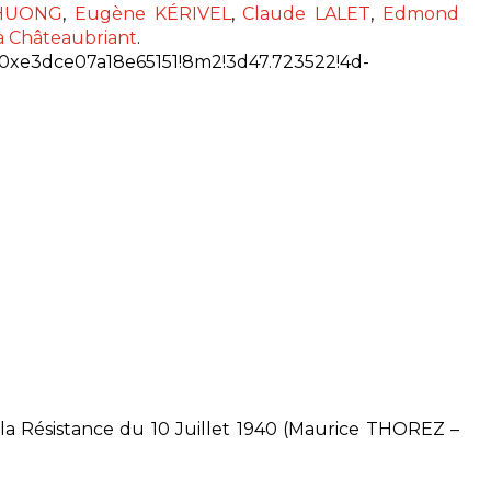
HUONG
,
Eugène KÉRIVEL
,
Claude LALET
,
Edmond
 à Châteaubriant
.
0xe3dce07a18e65151!8m2!3d47.723522!4d-
à la Résistance du 10 Juillet 1940 (Maurice THOREZ –