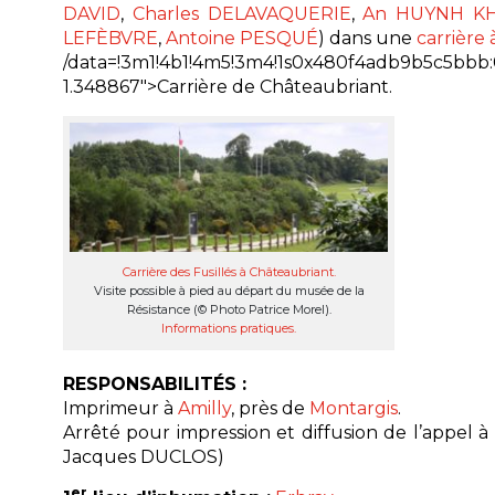
DAVID
,
Charles DELAVAQUERIE
,
An HUYNH K
LEFÈBVRE
,
Antoine PESQUÉ
) dans une
carrière
/data=!3m1!4b1!4m5!3m4!1s0x480f4adb9b5c5bbb:
1.348867″>Carrière de Châteaubriant.
Carrière des Fusillés à Châteaubriant.
Visite possible à pied au départ du musée de la
Résistance (© Photo Patrice Morel).
Informations pratiques.
RESPONSABILITÉS :
Imprimeur à
Amilly
, près de
Montargis
.
Arrêté pour impression et diffusion de l’appel 
Jacques DUCLOS)
er