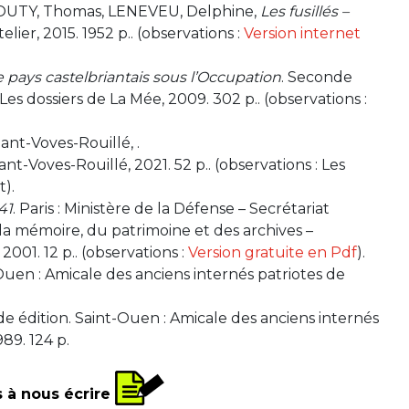
POUTY, Thomas, LENEVEU, Delphine,
Les fusillés –
telier, 2015. 1952 p.. (observations :
Version internet
 pays castelbriantais sous l’Occupation
. Seconde
Les dossiers de La Mée, 2009. 302 p.. (observations :
iant-Voves-Rouillé, .
nt-Voves-Rouillé, 2021. 52 p.. (observations : Les
t).
41
. Paris : Ministère de la Défense – Secrétariat
 la mémoire, du patrimoine et des archives –
001. 12 p.. (observations :
Version gratuite en Pdf
).
-Ouen : Amicale des anciens internés patriotes de
de édition. Saint-Ouen : Amicale des anciens internés
89. 124 p.
s à nous écrire