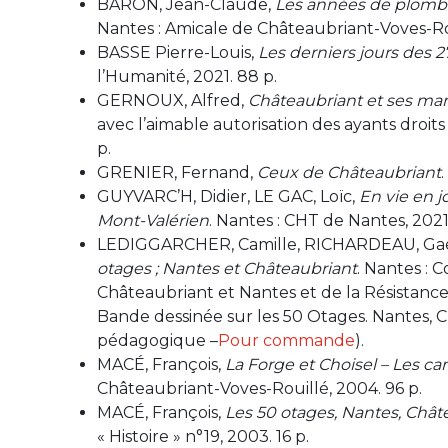
BARON, Jean-Claude,
Les années de plomb 
Nantes : Amicale de Châteaubriant-Voves-Rou
BASSE Pierre-Louis,
Les derniers jours des 
l’Humanité, 2021. 88 p.
GERNOUX, Alfred,
Châteaubriant et ses mar
avec l’aimable autorisation des ayants droits
p.
GRENIER, Fernand,
Ceux de Châteaubriant
GUYVARC’H, Didier, LE GAC, Loïc,
En vie en j
Mont-Valérien
. Nantes : CHT de Nantes, 2021.
LEDIGGARCHER, Camille, RICHARDEAU, Gaë
otages ; Nantes et Châteaubriant
. Nantes : 
Châteaubriant et Nantes et de la Résistance e
Bande dessinée sur les 50 Otages. Nantes, C
pédagogique –
Pour commande
).
MACÉ, François,
La Forge et Choisel – Les c
Châteaubriant-Voves-Rouillé, 2004. 96 p.
MACÉ, François,
Les 50 otages, Nantes, Chât
« Histoire » n°19, 2003. 16 p.