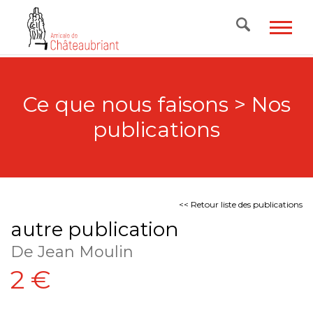
Skip
to
content
Ce que nous faisons > Nos
publications
<< Retour liste des publications
autre publication
De Jean Moulin
2 €